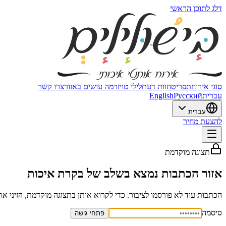
דלג לתוכן הראשי
סוגי אירוח
תפריט
חוות דעת
לילי טויזר
מה עושים באזור
צרו קשר
עברית
Русский
English
עברית
להצעת מחיר
תצוגה מוקדמת
אזור הכתבות נמצא בשלב של בקרת איכות
הכתבות עוד לא פורסמו לציבור. כדי לקרוא אותן בתצוגה מוקדמת, הזיני א
סיסמה
פתחי גישה