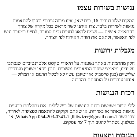
נגישות בשירות עצמו
המקום שלנו בנורית 16, בית שאן, אינו מבנה ציבורי וכפוף להתאמות
נגישות לשירות בלבד. צרו איתנו קשר מראש בכל מקרה של צורך
בהתאמה אישית — נשמח לדאוג לחניית נכים סמוכה, לסייע במעבר נגיש
לפי האפשר, ולתאם את חווית האירוח לפי הצורך.
מגבלות ידועות
חלק מהתמונות באתר נשענות על תיאורי טקסט אלטרנטיביים שנכתבו
על ידינו, ומאמצי שיפור התיאורים נמשכים. תוכן וידאו משובץ מצדדים
שלישיים (כגון פייסבוק או יוטיוב) עשוי לא לכלול תרגום או תמלול —
אנחנו עובדים על הוספתם בהדרגה.
רכזת הנגישות
לילי טויזר משמשת רכזת הנגישות של בישולילים. אם נתקלתם בבעיית
נגישות באתר או בשירות, או שאתם זקוקים להתאמה ספציפית לאירוח,
צרו קשר ב-lilitwizer@gmail.com, ב-WhatsApp 054-203-0341, או
בטלפון. נשתדל להגיב תוך 7 ימי עסקים.
תגובות והצעות