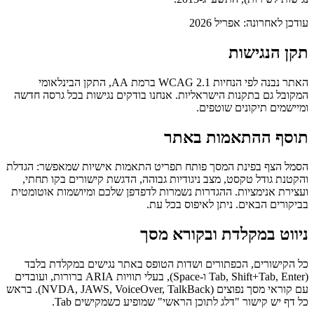
עודכן לאחרונה: אפריל 2026
תקן הנגישות
האתר נבנה לפי הנחיות WCAG 2.1 ברמת AA, התקן הבינלאומי
המקובל גם בתקנות הישראליות. אנחנו בודקים נגישות בכל גרסה חדשה
ומיישמים תיקונים שוטפים.
תוסף ההתאמות באתר
הסמל הצף בפינת המסך פותח תפריט התאמות אישיות שמאפשר: הגדלת
והקטנת גודל טקסט, מצב ניגודיות גבוהה, הדגשת קישורים בקו תחתי,
ועצירת אנימציות. ההגדרות נשמרות לדפדפן שלכם ומיושמות אוטומטית
בביקורים הבאים. ניתן לאיפוס בכל עת.
ניווט במקלדת ובקורא מסך
כל הקישורים, הכפתורים ושדות הטופס באתר נגישים במקלדת בלבד
(Tab, Shift+Tab, Enter ו-Space), בעלי תוויות ARIA ברורות, ועובדים
עם קוראי מסך נפוצים (NVDA, JAWS, VoiceOver, TalkBack). בראש
כל דף יש קישור "דלג לתוכן הראשי" שמופיע כשמקישים Tab.