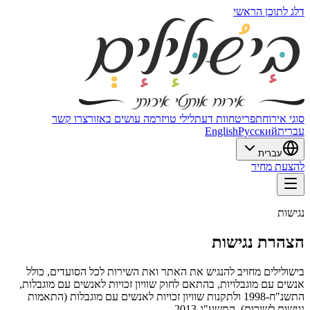
דלג לתוכן הראשי
סוגי אירוח
תפריט
חוות דעת
לילי טויזר
מה עושים באזור
צרו קשר
עברית
Русский
English
עברית
להצעת מחיר
נגישות
הצהרת נגישות
בישולילים מחויב להנגיש את האתר ואת השירות לכל הסועדים, כולל
אנשים עם מוגבלויות, בהתאם לחוק שוויון זכויות לאנשים עם מוגבלות,
התשנ"ח-1998 ולתקנות שוויון זכויות לאנשים עם מוגבלות (התאמות
נגישות לשירות), התשע"ג-2013.